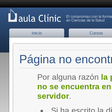
Inicio
Cursos
Página no encontr
Por alguna razón
la
no se encuentra en
servidor
.
Si ha escrito la d