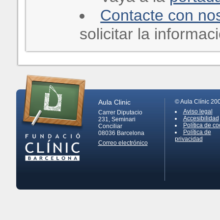
Contacte con no
solicitar la informa
Aula Clinic
© Aula Clínic 20
Aviso legal
Carrer Diputacio
Accesibilidad
231, Seminari
Política de co
Conciliar
Política de
08036
Barcelona
privacidad
Correo electrónico