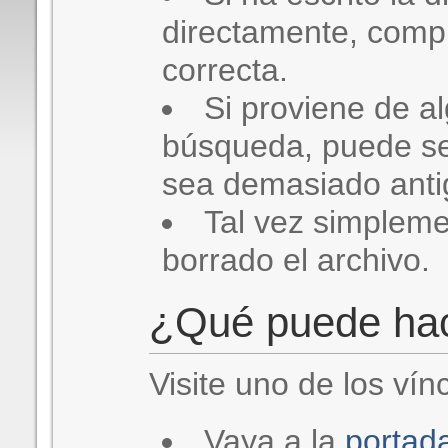
directamente, comp
correcta.
Si proviene de a
búsqueda, puede se
sea demasiado antig
Tal vez simplem
borrado el archivo.
¿Qué puede ha
Visite uno de los vín
Vaya a la
portad