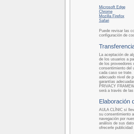
Microsoft Edge
Chrome
Mozilla Firefox
Safari
Puede revisar las c
configuración de co
Transferenci
La aceptación de al
de los usuarios a pa
de los proveedores d
consentimiento del u
cada caso se trate. 
adecuado nivel de p
garantías adecuadas
PRIVACY FRAMEWORK.
será a través de las
Elaboración 
AULA CLÍNIC sí llev
su consentimiento al
navegación por nues
análisis de sus dato
ofrecerle publicidad