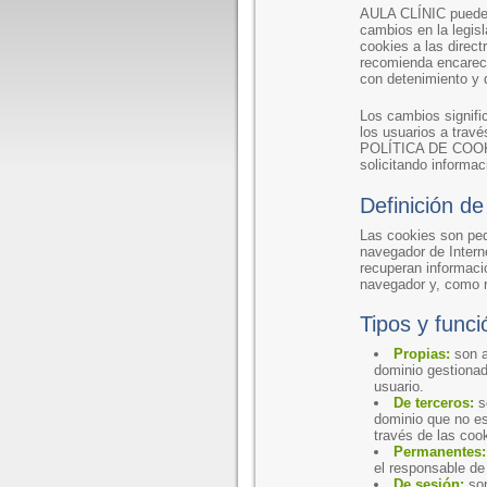
AULA CLÍNIC puede 
cambios en la legisl
cookies a las direc
recomienda encareci
con detenimiento y
Los cambios signif
los usuarios a trav
POLÍTICA DE COOKIES
solicitando informac
Definición de
Las cookies son peq
navegador de Interne
recuperan informaci
navegador y, como r
Tipos y funci
Propias:
son a
dominio gestionado
usuario.
De terceros:
so
dominio que no es 
través de las coo
Permanentes:
el responsable de 
De sesión:
son