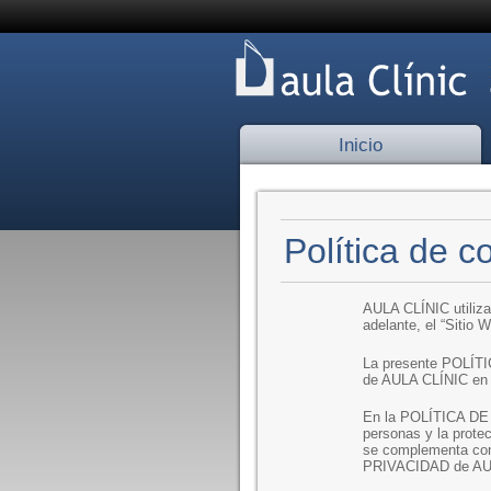
Inicio
Política de c
AULA CLÍNIC utiliza
adelante, el “Sitio W
La presente POLÍTIC
de AULA CLÍNIC en 
En la POLÍTICA DE 
personas y la prote
se complementa con
PRIVACIDAD de AUL