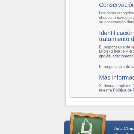
Conservación
Los datos recogidos
el usuario navegue 
se conservarán dura
Identificació
tratamiento d
El responsable de l
MÓN CLÍNIC BARCELO
dpd@fundaciomoncli
El responsable de l
Más informac
Si desea ampliar má
nuestra
Política de 
Aula Clinic