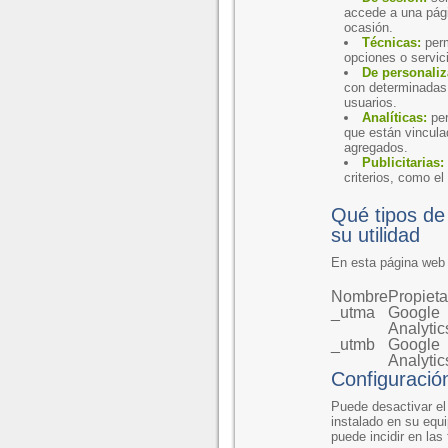
accede a una pági
ocasión.
Técnicas:
perm
opciones o servic
De personaliz
con determinadas 
usuarios.
Analíticas:
per
que están vinculad
agregados.
Publicitarias:
criterios, como el
Qué tipos de 
su utilidad
En esta página web 
Nombre
Propieta
_utma
Google
Analytic
_utmb
Google
Analytic
Configuració
Puede desactivar el
instalado en su equi
puede incidir en las