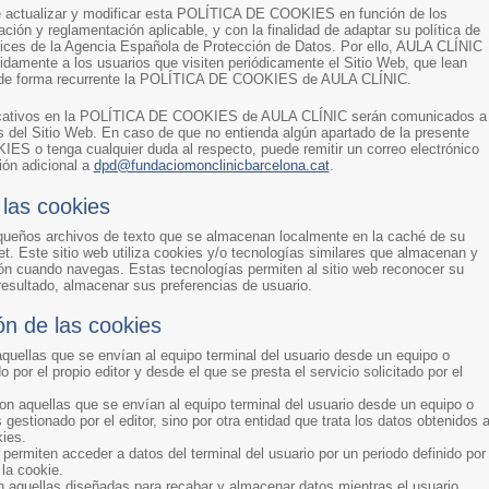
actualizar y modificar esta POLÍTICA DE COOKIES en función de los
ación y reglamentación aplicable, y con la finalidad de adaptar su política de
trices de la Agencia Española de Protección de Datos. Por ello, AULA CLÍNIC
damente a los usuarios que visiten periódicamente el Sitio Web, que lean
 de forma recurrente la POLÍTICA DE COOKIES de AULA CLÍNIC.
icativos en la POLÍTICA DE COOKIES de AULA CLÍNIC serán comunicados a
és del Sitio Web. En caso de que no entienda algún apartado de la presente
 o tenga cualquier duda al respecto, puede remitir un correo electrónico
ión adicional a
dpd@fundaciomonclinicbarcelona.cat
.
 las cookies
ueños archivos de texto que se almacenan localmente en la caché de su
t. Este sitio web utiliza cookies y/o tecnologías similares que almacenan y
ón cuando navegas. Estas tecnologías permiten al sitio web reconocer su
esultado, almacenar sus preferencias de usuario.
ón de las cookies
quellas que se envían al equipo terminal del usuario desde un equipo o
 por el propio editor y desde el que se presta el servicio solicitado por el
n aquellas que se envían al equipo terminal del usuario desde un equipo o
gestionado por el editor, sino por otra entidad que trata los datos obtenidos 
kies.
permiten acceder a datos del terminal del usuario por un periodo definido por
la cookie.
 aquellas diseñadas para recabar y almacenar datos mientras el usuario