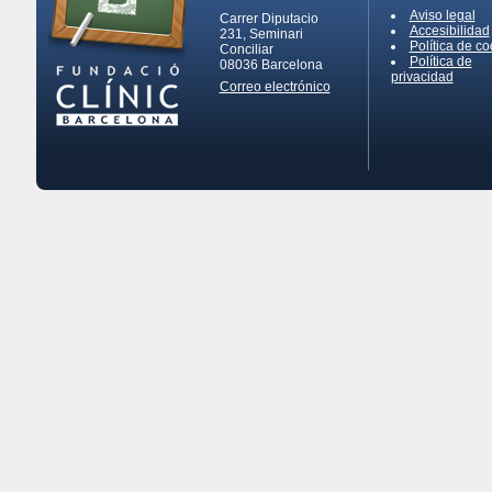
Aviso legal
Carrer Diputacio
Accesibilidad
231, Seminari
Política de co
Conciliar
Política de
08036
Barcelona
privacidad
Correo electrónico