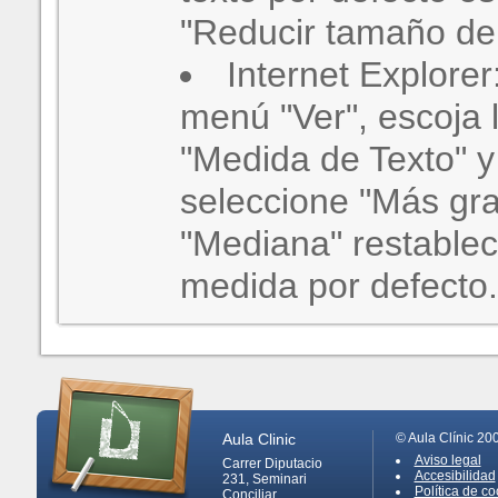
"Reducir tamaño del
Internet Explorer
menú "Ver", escoja 
"Medida de Texto" 
seleccione "Más gra
"Mediana" restablece
medida por defecto.
Aula Clinic
© Aula Clínic 20
Aviso legal
Carrer Diputacio
Accesibilidad
231, Seminari
Política de co
Conciliar