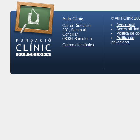
Aula Clinic
© Aula Clínic 20
Aviso legal
Carrer Diputacio
Accesibilidad
231, Seminari
Política de co
Conciliar
Política de
08036
Barcelona
privacidad
Correo electrónico