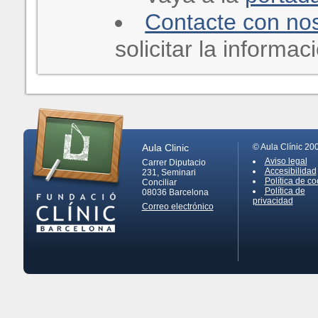
Contacte con no
solicitar la informa
Aula Clinic
© Aula Clínic 20
Aviso legal
Carrer Diputacio
Accesibilidad
231, Seminari
Política de co
Conciliar
Política de
08036
Barcelona
privacidad
Correo electrónico