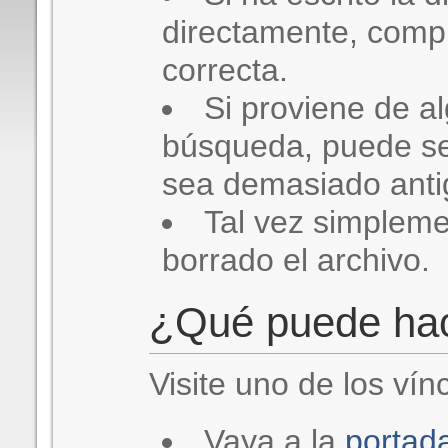
directamente, comp
correcta.
Si proviene de a
búsqueda, puede se
sea demasiado antig
Tal vez simplem
borrado el archivo.
¿Qué puede ha
Visite uno de los vín
Vaya a la
portad