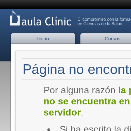
Inicio
Cursos
Página no encontr
Por alguna razón
la
no se encuentra en
servidor
.
Si ha escrito la d