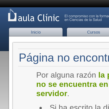
Inicio
Cursos
Página no encontr
Por alguna razón
la
no se encuentra en
servidor
.
Si ha escrito la d