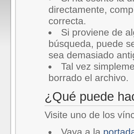
directamente, comp
correcta.
Si proviene de a
búsqueda, puede se
sea demasiado antig
Tal vez simplem
borrado el archivo.
¿Qué puede ha
Visite uno de los vín
Vaya a la
portad