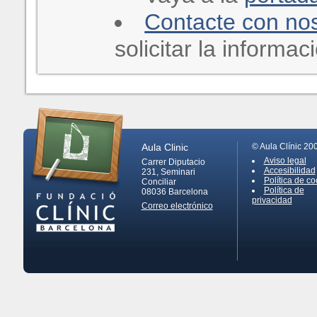
Contacte con no
solicitar la informa
Aula Clinic
© Aula Clínic 20
Aviso legal
Carrer Diputacio
Accesibilidad
231, Seminari
Política de co
Conciliar
Política de
08036
Barcelona
privacidad
Correo electrónico