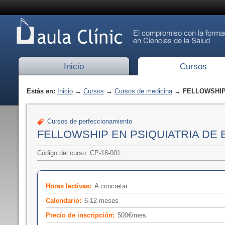
Inicio
Cursos
Estás en:
Inicio
→
Cursos
→
Cursos de medicina
→ FELLOWSHIP 
Cursos de perfeccionamiento
FELLOWSHIP EN PSIQUIATRIA DE
Código del curso: CP-18-001.
Horas lectivas:
A concretar
Calendario:
6-12 meses
Precio de inscripción:
500€/mes