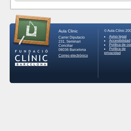
Aula Clinic
© Aula Clínic 20
Aviso legal
Carrer Diputacio
Accesibilidad
231, Seminari
Política de co
Conciliar
Política de
08036
Barcelona
privacidad
Correo electrónico