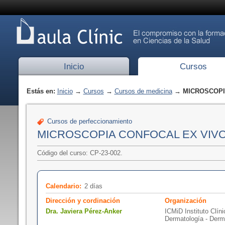
Inicio
Cursos
Estás en:
Inicio
→
Cursos
→
Cursos de medicina
→ MICROSCOPIA
Cursos de perfeccionamiento
MICROSCOPIA CONFOCAL EX VIVO 
Código del curso: CP-23-002.
Calendario:
2 días
Dirección y cordinación
Organización
Dra. Javiera Pérez-Anker
ICMiD Instituto Clín
Dermatología - Derm