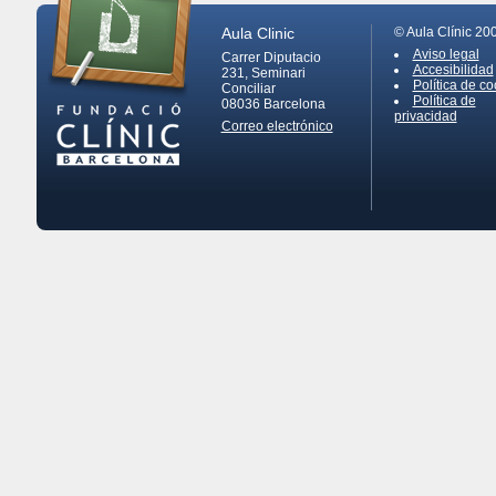
Aula Clinic
© Aula Clínic 20
Aviso legal
Carrer Diputacio
Accesibilidad
231, Seminari
Política de co
Conciliar
Política de
08036
Barcelona
privacidad
Correo electrónico