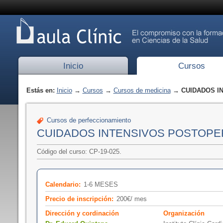
Inicio
Cursos
Estás en:
Inicio
→
Cursos
→
Cursos de medicina
→ CUIDADOS I
Cursos de perfeccionamiento
CUIDADOS INTENSIVOS POSTOPE
Código del curso: CP-19-025.
Calendario:
1-6 MESES
Precio de inscripción:
200€/ mes
Dirección y cordinación
Organización