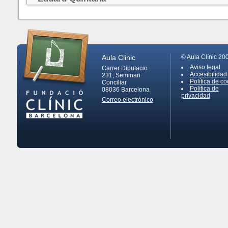
Aula Clinic
© Aula Clínic 20
Aviso legal
Carrer Diputacio
Accesibilidad
231, Seminari
Política de co
Conciliar
Política de
08036
Barcelona
privacidad
Correo electrónico