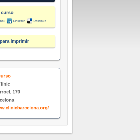
 curso
ook
LinkedIn
Delicious
para imprimir
curso
línic
rroel, 170
celona
ww.clinicbarcelona.org/