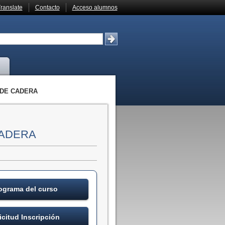
ranslate
Contacto
Acceso alumnos
 DE CADERA
CADERA
ograma del curso
icitud Inscripción