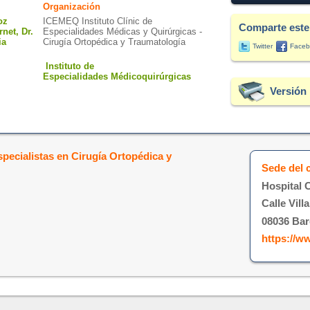
Organización
oz
ICEMEQ Instituto Clínic de
Comparte este
net, Dr.
Especialidades Médicas y Quirúrgicas -
ia
Cirugía Ortopédica y Traumatología
Twitter
Faceb
Instituto de
Especialidades
Médicoquirúrgicas
Versión 
pecialistas en Cirugía Ortopédica y
Sede del 
Hospital C
Calle Villa
08036 Bar
https://w