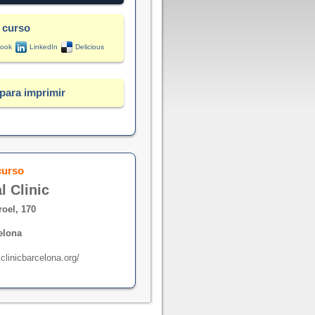
 curso
ook
LinkedIn
Delicious
para imprimir
curso
l Clinic
roel, 170
elona
clinicbarcelona.org/