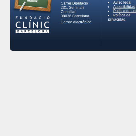
Aviso legal
Carrer Diputacio
Accesibilidad
231, Seminari
Política de co
Conciliar
Política de
08036
Barcelona
privacidad
Correo electrónico