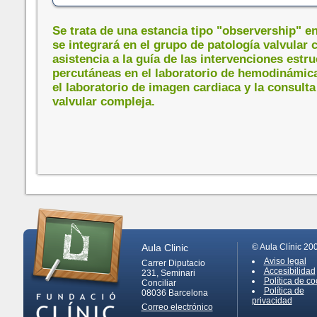
Se trata de una estancia tipo "observership" en
se integrará en el grupo de patología valvular
asistencia a la guía de las intervenciones estru
percutáneas en el laboratorio de hemodinámica
el laboratorio de imagen cardiaca y la consulta
valvular compleja.
Aula Clinic
© Aula Clínic 20
Aviso legal
Carrer Diputacio
Accesibilidad
231, Seminari
Política de co
Conciliar
Política de
08036
Barcelona
privacidad
Correo electrónico