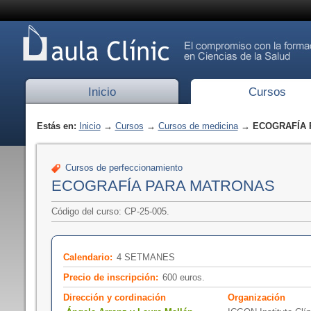
Inicio
Cursos
Estás en:
Inicio
→
Cursos
→
Cursos de medicina
→ ECOGRAFÍA 
Cursos de perfeccionamiento
ECOGRAFÍA PARA MATRONAS
Código del curso: CP-25-005.
Calendario:
4 SETMANES
Precio de inscripción:
600 euros.
Dirección y cordinación
Organización