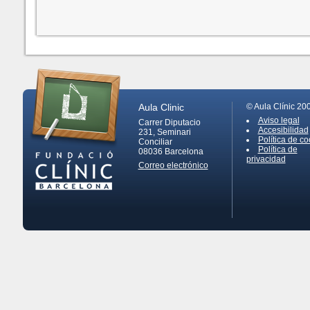
Aula Clinic
© Aula Clínic 20
Aviso legal
Carrer Diputacio
Accesibilidad
231, Seminari
Política de co
Conciliar
Política de
08036
Barcelona
privacidad
Correo electrónico