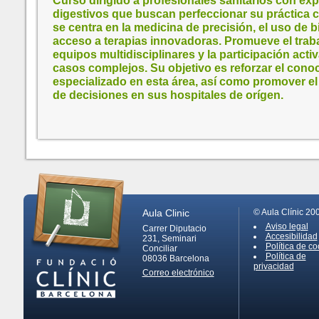
Curso dirigido a profesionales sanitarios con ex
digestivos que buscan perfeccionar su práctica c
se centra en la medicina de precisión, el uso de 
acceso a terapias innovadoras. Promueve el trab
equipos multidisciplinares y la participación acti
casos complejos. Su objetivo es reforzar el cono
especializado en esta área, así como promover el 
de decisiones en sus hospitales de orígen.
Aula Clinic
© Aula Clínic 20
Aviso legal
Carrer Diputacio
Accesibilidad
231, Seminari
Política de co
Conciliar
Política de
08036
Barcelona
privacidad
Correo electrónico