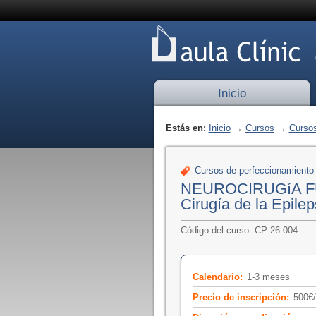
Inicio
Estás en:
Inicio
→
Cursos
→
Cursos
Cursos de perfeccionamiento
NEUROCIRUGíA FUN
Cirugía de la Epilep
Código del curso: CP-26-004.
Calendario:
1-3 meses
Precio de inscripción:
500€