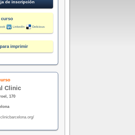
ja de inscripción
 curso
ook
LinkedIn
Delicious
para imprimir
curso
l Clinic
roel, 170
elona
clinicbarcelona.org/