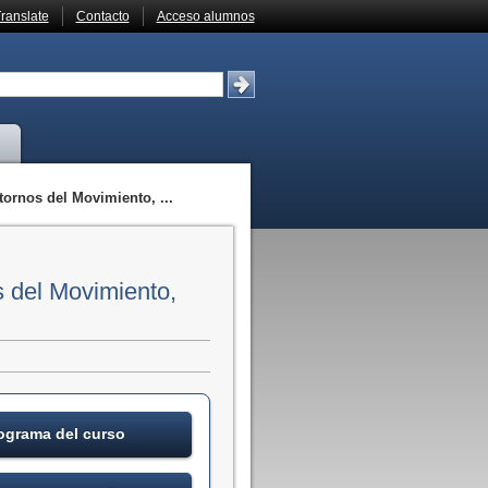
ranslate
Contacto
Acceso alumnos
os del Movimiento, ...
el Movimiento,
ograma del curso