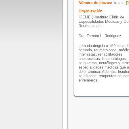
Número de plazas:
plazas
(1
Organización
ICEMEQ Instituto Clínic de
Especialidades Médicas y Qui
Reumatología
Dra. Tamara L. Rodriguez
Jornada dirigida a: Médicos d
primaria, reumatólogos, médi
internistas, rehabilitadores,
anestesistas, traumatólogos,
psiquiatras, neurólogos y otra
especialidades médicas que a
dolor crónico. Además, fisiote
psicólogos, terapeutas ocupac
enfermeros.