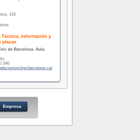
ova, 143.
elona
a Técnica, información y
e plazas
ínic de Barcelona. Aula
ito
60 546
daciomonclinicbarcelona.cat
Empresa