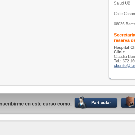
Salud UB
Calle Casan
08036 Barc
Secretarí
reserva d
Hospital Cl
Clínic
Claudia Ben
Tel.: 672 1
cbenito@fun
Particular
inscribirme en este curso como: