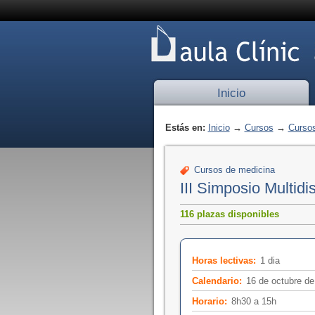
Inicio
Estás en:
Inicio
→
Cursos
→
Cursos
Cursos de medicina
III Simposio Multidi
116 plazas disponibles
Horas lectivas:
1 dia
Calendario:
16 de octubre d
Horario:
8h30 a 15h