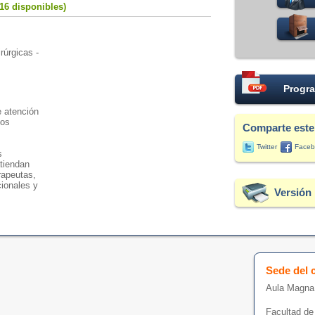
16 disponibles)
rúrgicas -
Progra
e atención
cos
Comparte este
Twitter
Faceb
s
tiendan
rapeutas,
ionales y
Versión 
Sede del 
Aula Magna
Facultad de