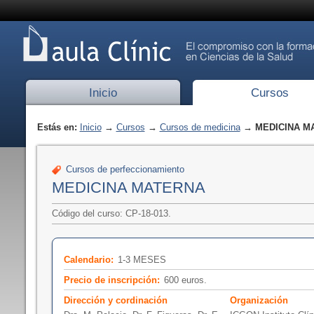
Inicio
Cursos
Estás en:
Inicio
→
Cursos
→
Cursos de medicina
→ MEDICINA M
Cursos de perfeccionamiento
MEDICINA MATERNA
Código del curso: CP-18-013.
Calendario:
1-3 MESES
Precio de inscripción:
600 euros.
Dirección y cordinación
Organización