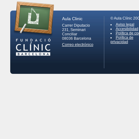
Aula Clinic
© Aula Clínic 20
Aviso legal
Carrer Diputacio
Accesibilidad
231, Seminari
Política de co
Conciliar
Política de
08036
Barcelona
privacidad
Correo electrónico