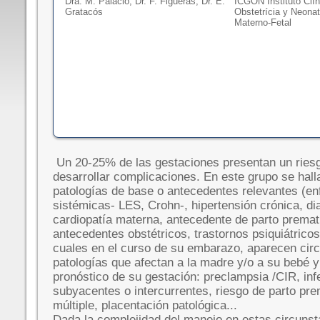
Dra. M. Palacio, Dr. F. Figueras, Dr. E.
ICGON Instituto Clín
Gratacós
Obstetrícia y Neonat
Materno-Fetal
Un 20-25% de las gestaciones presentan un riesg
desarrollar complicaciones. En este grupo se hall
patologías de base o antecedentes relevantes (e
sistémicas- LES, Crohn-, hipertensión crónica, dia
cardiopatía materna, antecedente de parto premat
antecedentes obstétricos, trastornos psiquiátrico
cuales en el curso de su embarazo, aparecen cir
patologías que afectan a la madre y/o a su bebé y
pronóstico de su gestación: preclampsia /CIR, in
subyacentes o intercurrentes, riesgo de parto pre
múltiple, placentación patológica...
Dada la complejidad del manejo en estas circunst