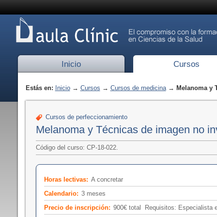
Inicio
Cursos
Estás en:
Inicio
→
Cursos
→
Cursos de medicina
→ Melanoma y Té
Cursos de perfeccionamiento
Melanoma y Técnicas de imagen no in
Código del curso: CP-18-022.
Horas lectivas:
A concretar
Calendario:
3 meses
Precio de inscripción:
900€ total Requisitos: Especialista