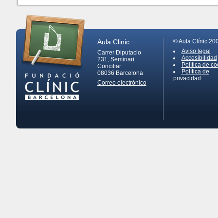
Aula Clinic
© Aula Clínic 20
Aviso legal
Carrer Diputacio
Accesibilidad
231, Seminari
Política de co
Conciliar
Política de
08036
Barcelona
privacidad
Correo electrónico