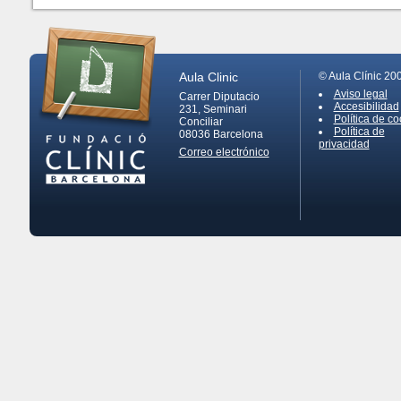
Aula Clinic
© Aula Clínic 20
Aviso legal
Carrer Diputacio
Accesibilidad
231, Seminari
Política de co
Conciliar
Política de
08036
Barcelona
privacidad
Correo electrónico