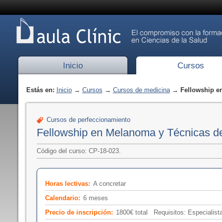
Inicio
Cursos
Estás en:
Inicio
→
Cursos
→
Cursos de medicina
→ Fellowship en
Cursos de perfeccionamiento
Fellowship en Melanoma y Técnicas d
Código del curso: CP-18-023.
Horas lectivas:
A concretar
Calendario:
6 meses
Precio de inscripción:
1800€ total Requisitos: Especialist