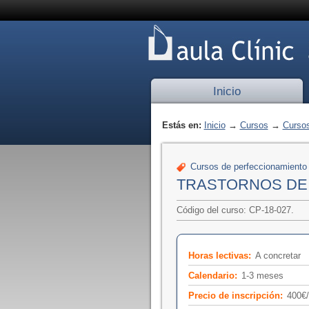
Inicio
Estás en:
Inicio
→
Cursos
→
Cursos
Cursos de perfeccionamiento
TRASTORNOS DE 
Código del curso: CP-18-027.
Horas lectivas:
A concretar
Calendario:
1-3 meses
Precio de inscripción:
400€