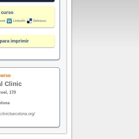
 curso
ook
LinkedIn
Delicious
para imprimir
curso
l Clinic
roel, 170
elona
clinicbarcelona.org/