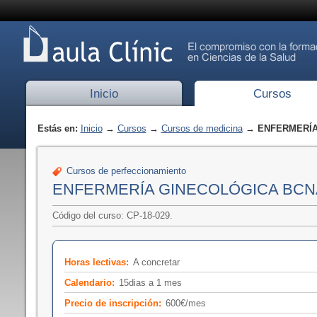
Inicio
Cursos
Estás en:
Inicio
→
Cursos
→
Cursos de medicina
→ ENFERMERÍA
Cursos de perfeccionamiento
ENFERMERÍA GINECOLÓGICA BCN
Código del curso: CP-18-029.
Horas lectivas:
A concretar
Calendario:
15dias a 1 mes
Precio de inscripción:
600€/mes