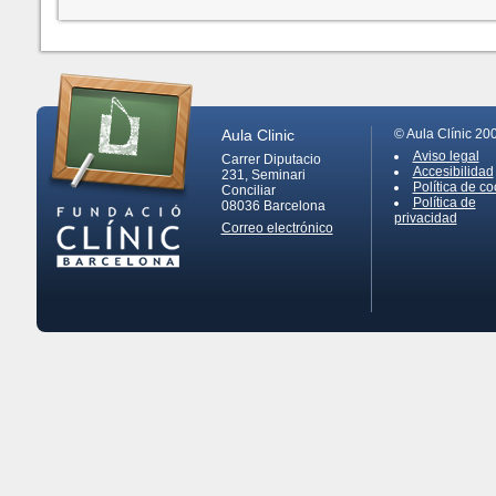
Aula Clinic
© Aula Clínic 20
Aviso legal
Carrer Diputacio
Accesibilidad
231, Seminari
Política de co
Conciliar
Política de
08036
Barcelona
privacidad
Correo electrónico