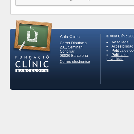
Aula Clinic
© Aula Clínic 20
Aviso legal
Carrer Diputacio
Accesibilidad
231, Seminari
Política de co
Conciliar
Política de
08036
Barcelona
privacidad
Correo electrónico