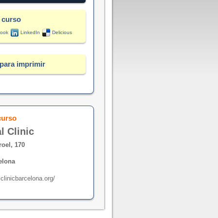
 curso
ook
LinkedIn
Delicious
para imprimir
curso
l Clinic
roel, 170
elona
clinicbarcelona.org/