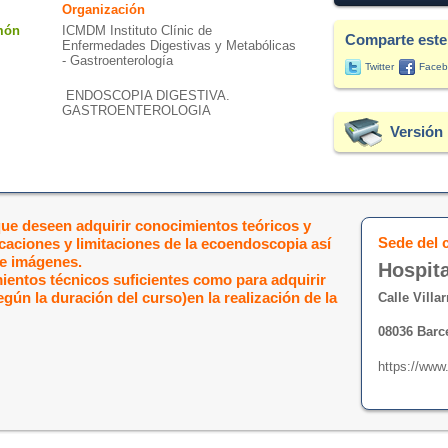
Organización
món
ICMDM Instituto Clínic de
Comparte este
Enfermedades Digestivas y Metabólicas
- Gastroenterología
Twitter
Faceb
ENDOSCOPIA DIGESTIVA.
GASTROENTEROLOGIA
Versión 
ue deseen adquirir conocimientos teóricos y
Sede del 
icaciones y limitaciones de la ecoendoscopia así
de imágenes.
Hospita
entos técnicos suficientes como para adquirir
ún la duración del curso)en la realización de la
Calle Villar
08036 Barc
https://www.