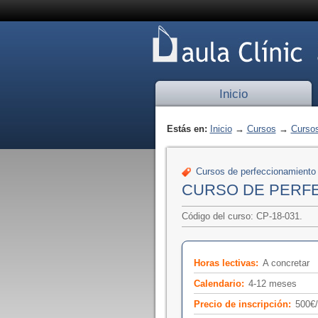
Inicio
Estás en:
Inicio
→
Cursos
→
Cursos
Cursos de perfeccionamiento
CURSO DE PERF
Código del curso: CP-18-031.
Horas lectivas:
A concretar
Calendario:
4-12 meses
Precio de inscripción:
500€