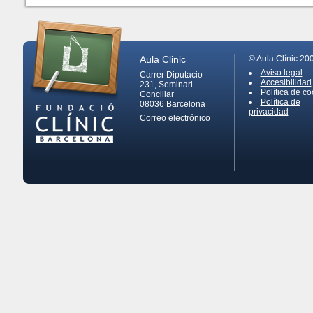
Aula Clinic
© Aula Clínic 20
Aviso legal
Carrer Diputacio
Accesibilidad
231, Seminari
Política de co
Conciliar
Política de
08036
Barcelona
privacidad
Correo electrónico