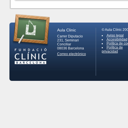
Aula Clinic
© Aula Clínic 20
Aviso legal
Carrer Diputacio
Accesibilidad
231, Seminari
Política de co
Conciliar
Política de
08036
Barcelona
privacidad
Correo electrónico