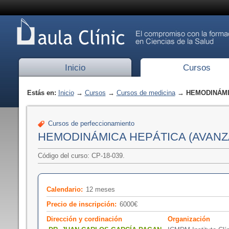
Inicio
Cursos
Estás en:
Inicio
→
Cursos
→
Cursos de medicina
→ HEMODINÁMI
Cursos de perfeccionamiento
HEMODINÁMICA HEPÁTICA (AVANZ
Código del curso: CP-18-039.
Calendario:
12 meses
Precio de inscripción:
6000€
Dirección y cordinación
Organización