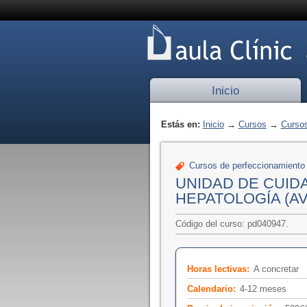
Inicio
Estás en:
Inicio
→
Cursos
→
Cursos
Cursos de perfeccionamiento
UNIDAD DE CUID
HEPATOLOGÍA (A
Código del curso: pd040947.
Horas lectivas:
A concretar
Calendario:
4-12 meses