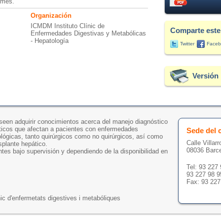
/mes.
Organización
ICMDM Instituto Clínic de
Comparte este
Enfermedades Digestivas y Metabólicas
- Hepatología
Twitter
Faceb
Versión 
seen adquirir conocimientos acerca del manejo diagnóstico
íticos que afectan a pacientes con enfermedades
Sede del 
ológicas, tanto quirúrgicos como no quirúrgicos, así como
Calle Villarr
splante hepático.
08036 Barc
ntes bajo supervisión y dependiendo de la disponibilidad en
Tel: 93 227
93 227 98 9
Fax: 93 227
inic d'enfermetats digestives i metabóliques