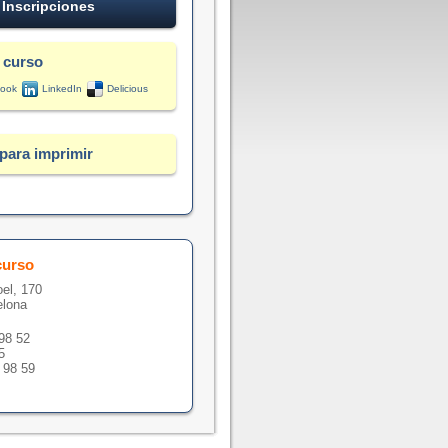
Inscripciones
 curso
ook
LinkedIn
Delicious
para imprimir
curso
oel, 170
elona
 98 52
5
 98 59