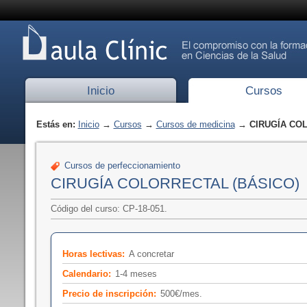
Inicio
Cursos
Estás en:
Inicio
→
Cursos
→
Cursos de medicina
→ CIRUGÍA COL
Cursos de perfeccionamiento
CIRUGÍA COLORRECTAL (BÁSICO)
Código del curso: CP-18-051.
Horas lectivas:
A concretar
Calendario:
1-4 meses
Precio de inscripción:
500€/mes.