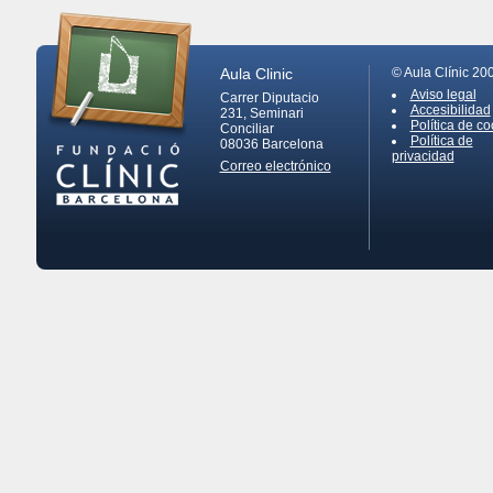
Aula Clinic
© Aula Clínic 20
Aviso legal
Carrer Diputacio
Accesibilidad
231, Seminari
Política de co
Conciliar
Política de
08036
Barcelona
privacidad
Correo electrónico