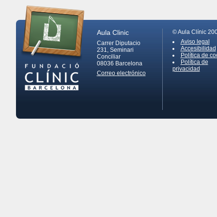
Aula Clinic
© Aula Clínic 20
Aviso legal
Carrer Diputacio
Accesibilidad
231, Seminari
Política de co
Conciliar
Política de
08036
Barcelona
privacidad
Correo electrónico