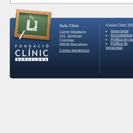
Aula Clinic
© Aula Clínic 20
Aviso legal
Carrer Diputacio
Accesibilidad
231, Seminari
Política de co
Conciliar
Política de
08036
Barcelona
privacidad
Correo electrónico