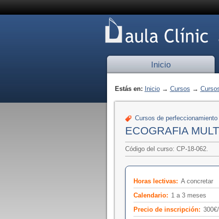
Inicio
Estás en:
Inicio
→
Cursos
→
Cursos
Cursos de perfeccionamiento
ECOGRAFIA MULT
Código del curso: CP-18-062.
Horas lectivas:
A concretar
Calendario:
1 a 3 meses
Precio de inscripción:
300€