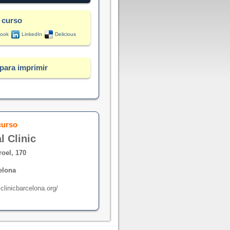
 curso
ook
LinkedIn
Delicious
para imprimir
curso
l Clinic
roel, 170
elona
clinicbarcelona.org/