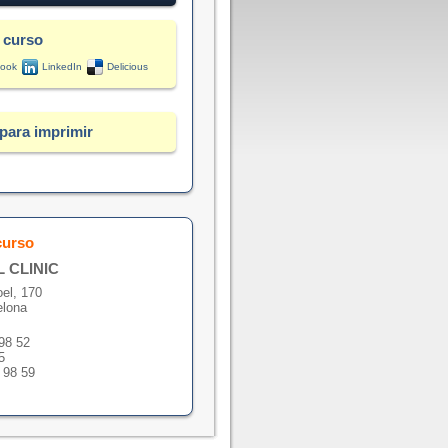
 curso
ook
LinkedIn
Delicious
para imprimir
curso
 CLINIC
oel, 170
elona
 98 52
5
 98 59