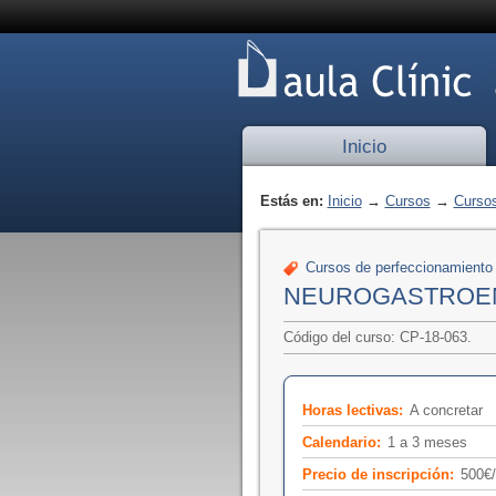
Inicio
Estás en:
Inicio
→
Cursos
→
Cursos
Cursos de perfeccionamiento
NEUROGASTROENT
Código del curso: CP-18-063.
Horas lectivas:
A concretar
Calendario:
1 a 3 meses
Precio de inscripción:
500€