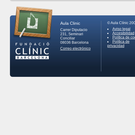
Aula Clinic
© Aula Clínic 20
Aviso legal
Carrer Diputacio
Accesibilidad
231, Seminari
Política de co
Conciliar
Política de
08036
Barcelona
privacidad
Correo electrónico