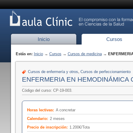
Inicio
Cursos
Estás en:
Inicio
→
Cursos
→
Cursos de medicina
→ ENFERMERIA
,
Cursos de enfermería y otros
Cursos de perfeccionamiento
ENFERMERIA EN HEMODINÁMICA 
Código del curso: CP-19-003.
Horas lectivas:
A concretar
Calendario:
2 meses
Precio de inscripción:
1.200€/Tota