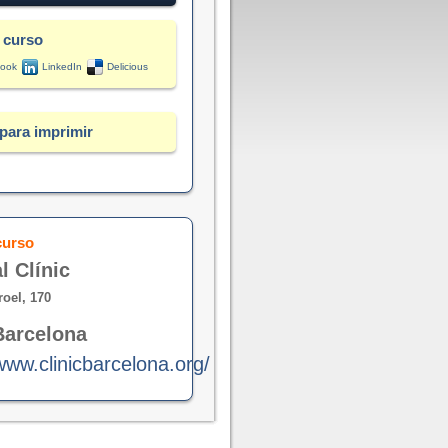
 curso
ook
LinkedIn
Delicious
para imprimir
curso
l Clínic
roel, 170
Barcelona
www.clinicbarcelona.org/