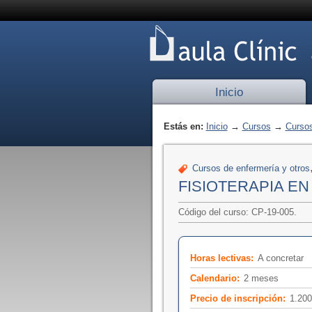
Inicio
Estás en:
Inicio
→
Cursos
→
Cursos
Cursos de enfermería y otros
FISIOTERAPIA E
Código del curso: CP-19-005.
Horas lectivas:
A concretar
Calendario:
2 meses
Precio de inscripción:
1.200