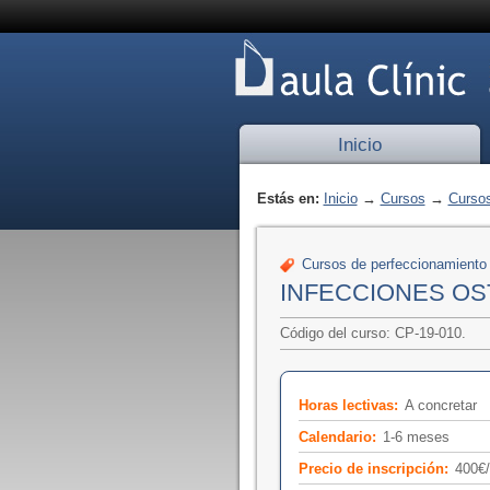
Inicio
Estás en:
Inicio
→
Cursos
→
Cursos
Cursos de perfeccionamiento
INFECCIONES O
Código del curso: CP-19-010.
Horas lectivas:
A concretar
Calendario:
1-6 meses
Precio de inscripción:
400€