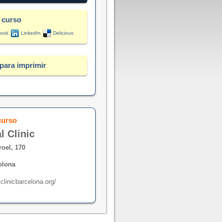
 curso
ook
LinkedIn
Delicious
para imprimir
curso
l Clinic
roel, 170
elona
clinicbarcelona.org/