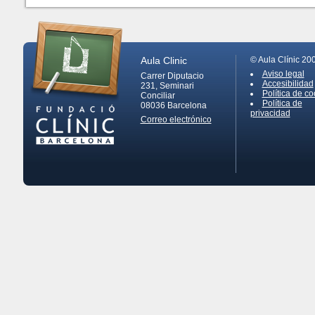
Aula Clinic
© Aula Clínic 20
Aviso legal
Carrer Diputacio
Accesibilidad
231, Seminari
Política de co
Conciliar
Política de
08036
Barcelona
privacidad
Correo electrónico