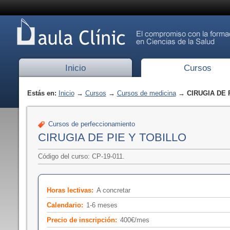
Inicio
Cursos
Estás en:
Inicio
→
Cursos
→
Cursos de medicina
→ CIRUGIA DE 
Cursos de perfeccionamiento
CIRUGIA DE PIE Y TOBILLO
Código del curso: CP-19-011.
Horas lectivas:
A concretar
Calendario:
1-6 meses
Precio de inscripción:
400€/mes