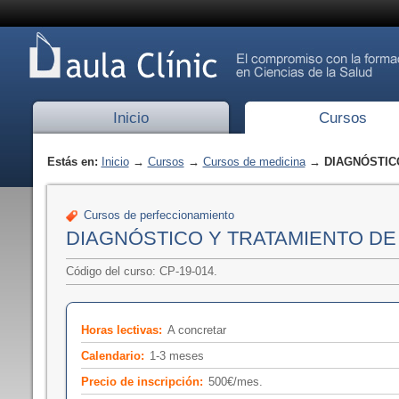
Inicio
Cursos
Estás en:
Inicio
→
Cursos
→
Cursos de medicina
→ DIAGNÓSTICO
Cursos de perfeccionamiento
DIAGNÓSTICO Y TRATAMIENTO DE
Código del curso: CP-19-014.
Horas lectivas:
A concretar
Calendario:
1-3 meses
Precio de inscripción:
500€/mes.