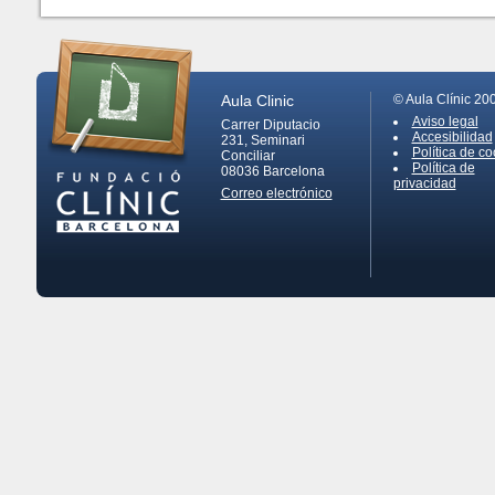
Aula Clinic
© Aula Clínic 20
Aviso legal
Carrer Diputacio
Accesibilidad
231, Seminari
Política de co
Conciliar
Política de
08036
Barcelona
privacidad
Correo electrónico