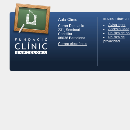
Aula Clinic
© Aula Clínic 20
Aviso legal
Carrer Diputacio
Accesibilidad
231, Seminari
Política de co
Conciliar
Política de
08036
Barcelona
privacidad
Correo electrónico