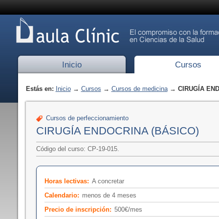
Inicio
Cursos
Estás en:
Inicio
→
Cursos
→
Cursos de medicina
→ CIRUGÍA END
Cursos de perfeccionamiento
CIRUGÍA ENDOCRINA (BÁSICO)
Código del curso: CP-19-015.
Horas lectivas:
A concretar
Calendario:
menos de 4 meses
Precio de inscripción:
500€/mes