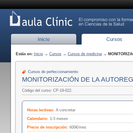
Inicio
Cursos
Estás en:
Inicio
→
Cursos
→
Cursos de medicina
→ MONITORIZA
Cursos de perfeccionamiento
MONITORIZACIÓN DE LA AUTORE
Código del curso: CP-19-022.
Horas lectivas:
A concretar
Calendario:
1-3 meses
Precio de inscripción:
600€/mes