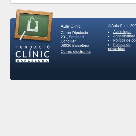
Aula Clinic
© Aula Clínic 20
Aviso legal
Carrer Diputacio
Accesibilidad
231, Seminari
Política de co
Conciliar
Política de
08036
Barcelona
privacidad
Correo electrónico