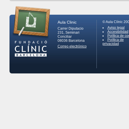
Aula Clinic
© Aula Clínic 20
Aviso legal
Carrer Diputacio
Accesibilidad
231, Seminari
Política de co
Conciliar
Política de
08036
Barcelona
privacidad
Correo electrónico