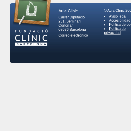
Aula Clinic
© Aula Clínic 20
Aviso legal
Carrer Diputacio
Accesibilidad
231, Seminari
Política de co
Conciliar
Política de
08036
Barcelona
privacidad
Correo electrónico