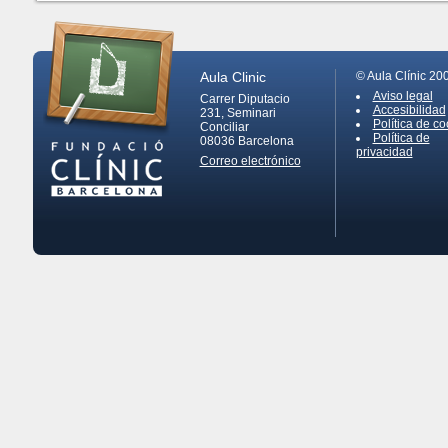
Aula Clinic
© Aula Clínic 20
Aviso legal
Carrer Diputacio
Accesibilidad
231, Seminari
Política de co
Conciliar
Política de
08036
Barcelona
privacidad
Correo electrónico