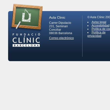
Aula Clinic
© Aula Clínic 20
Aviso legal
Carrer Diputacio
Accesibilidad
231, Seminari
Política de co
Conciliar
Política de
08036
Barcelona
privacidad
Correo electrónico