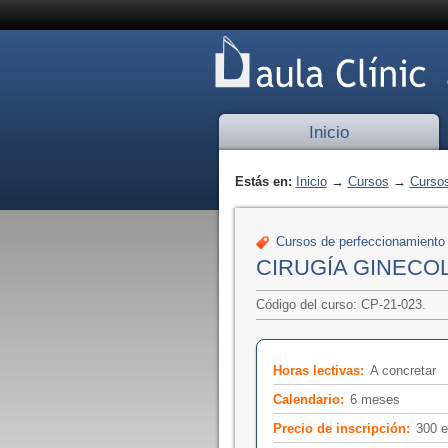
Inicio
Estás en:
Inicio
→
Cursos
→
Cursos
Cursos de perfeccionamiento
CIRUGÍA GINECO
Código del curso: CP-21-023.
Horas lectivas:
A concretar
Calendario:
6 meses
Precio de inscripción:
300 e