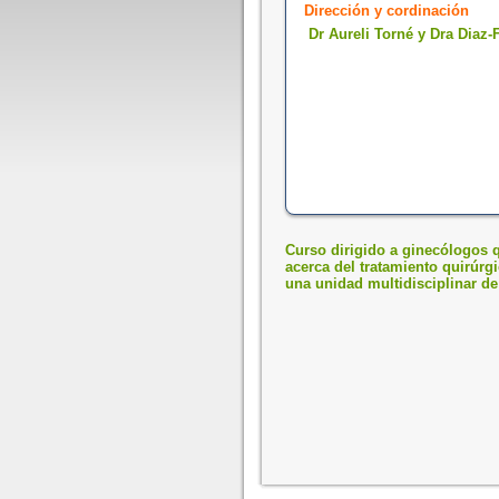
Dirección y cordinación
Dr Aureli Torné y Dra Diaz-
Curso dirigido a ginecólogos q
acerca del tratamiento quirúrg
una unidad multidisciplinar de 