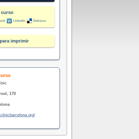
 curso
ook
LinkedIn
Delicious
para imprimir
curso
ínic
roel, 170
elona
clinicbarcelona.org/