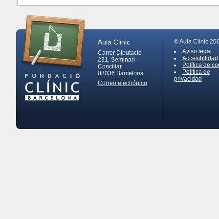
Aula Clinic
© Aula Clínic 20
Aviso legal
Carrer Diputacio
Accesibilidad
231, Seminari
Política de co
Conciliar
Política de
08036
Barcelona
privacidad
Correo electrónico