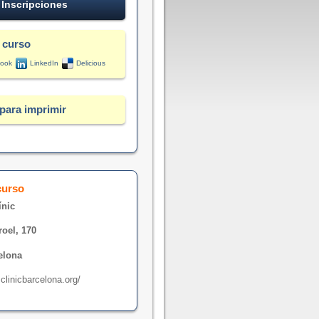
Inscripciones
 curso
ook
LinkedIn
Delicious
para imprimir
curso
ínic
roel, 170
elona
clinicbarcelona.org/