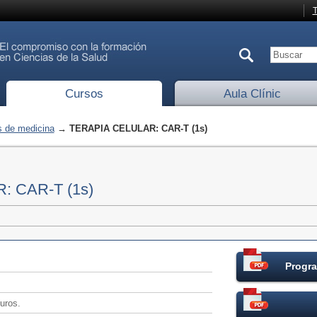
T
Cursos
Aula Clínic
 de medicina
→ TERAPIA CELULAR: CAR-T (1s)
 CAR-T (1s)
Progra
uros.