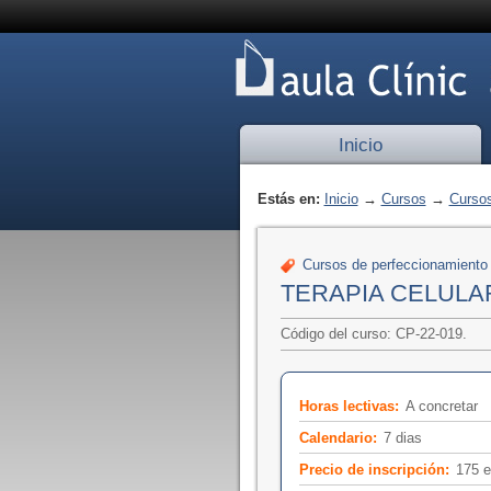
Inicio
Estás en:
Inicio
→
Cursos
→
Cursos
Cursos de perfeccionamiento
TERAPIA CELULAR:
Código del curso: CP-22-019.
Horas lectivas:
A concretar
Calendario:
7 dias
Precio de inscripción:
175 e