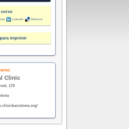
 curso
ook
LinkedIn
Delicious
para imprimir
curso
l Clinic
rroel, 170
elona
.clinicbarcelona.org/