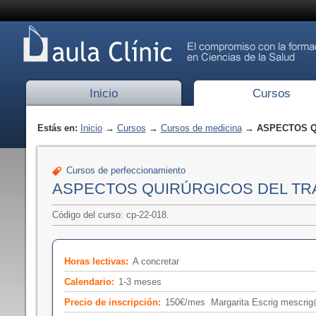
Inicio
Cursos
Estás en:
Inicio
→
Cursos
→
Cursos de medicina
→ ASPECTOS QU
Cursos de perfeccionamiento
ASPECTOS QUIRÚRGICOS DEL TRA
Código del curso: cp-22-018.
Horas lectivas:
A concretar
Calendario:
1-3 meses
Precio de inscripción:
150€/mes Margarita Escrig mescrig@