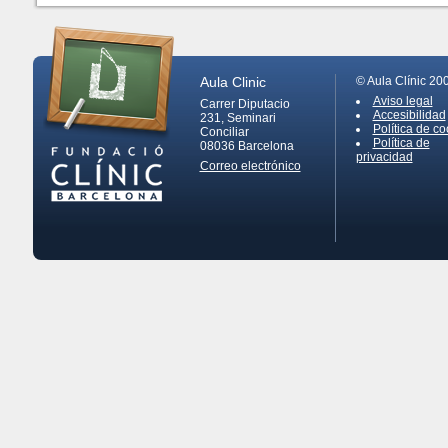
Aula Clinic
© Aula Clínic 20
Aviso legal
Carrer Diputacio
Accesibilidad
231, Seminari
Política de co
Conciliar
Política de
08036
Barcelona
privacidad
Correo electrónico