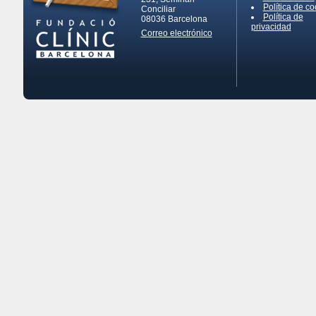
Política de co
Conciliar
Política de
08036
Barcelona
privacidad
Correo electrónico